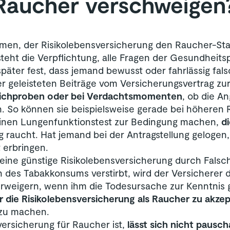
 Raucher verschweigen
en, der Risikolebensversicherung den Raucher-Stat
esteht die Verpflichtung, alle Fragen der Gesundhei
später fest, dass jemand bewusst oder fahrlässig fa
er geleisteten Beiträge vom Versicherungsvertrag zu
 Stichproben oder bei Verdachtsmomenten
, ob die A
. So können sie beispielsweise gerade bei höheren
inen Lungenfunktionstest zur Bedingung machen,
d
g raucht. Hat jemand bei der Antragstellung gelogen
 erbringen.
eine günstige Risikolebensversicherung durch Falsc
n des Tabakkonsums verstirbt, wird der Versicherer 
weigern, wenn ihm die Todesursache zur Kenntnis g
r die Risikolebensversicherung als Raucher zu akzep
 zu machen.
versicherung für Raucher ist,
lässt sich nicht pausc