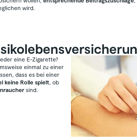
absichern wollen,
entsprechende Beitragszuschläge
,
glichen wird.
isiko­lebens­versicheru
eder eine E-Zigarette?
hmsweise einmal zu einer
ssen, dass es bei einer
l keine Rolle spielt
, ob
enraucher
sind.