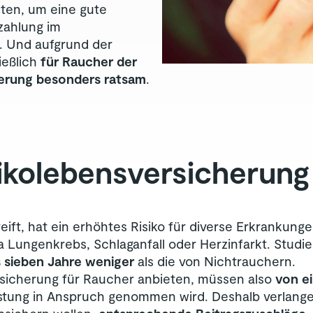
lten, um eine gute
zahlung im
n. Und aufgrund der
ießlich
für Raucher der
herung besonders ratsam
.
ko­lebens­versicherung
ft, hat ein erhöhtes Risiko für diverse Erkrankunge
 Lungenkrebs, Schlaganfall oder Herzinfarkt. Studie
s sieben Jahre weniger
als die von Nichtrauchern.
ersicherung für Raucher anbieten, müssen also
von e
istung in Anspruch genommen wird. Deshalb verlangen