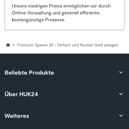
Unsere niedrigen Preise ermöglichen wir durch
Online-Verwaltung und generell effiziente,
kostengünstige Prozesse.
Premium Sparen 24 - Einfach und flexibel Geld anlegen
Beliebte Produkte
Produktübersicht
Über HUK24
Autoversicherung
Privathaftpflichtversicherung
Über uns
Weiteres
Hausratversicherung
Karriere
Risikolebensversicherung