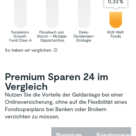
So haben wir verglichen.
Teilnahmebedingungen für das
Premium Sparen 24 im
Gewinnspiel „Premium Sparen 24
– Reisegutschein“
Vergleich
Nutzen Sie die Vorteile der Geldanlage bei einer
HUK24 AG verlost in einer bundesweiten Aktion
Onlineversicherung, ohne auf die Flexibilität eines
einen TUI Reisegutschein im Wert von 500€ nach
Fondssparplans bei Banken oder Brokern
Maßgabe dieser Teilnahmebedingungen.
verzichten zu müssen.
Die Durchführung dieses Gewinnspiels richtet sich
ausschließlich nach den folgenden Bestimmungen:
1. Veranstalter des Gewinnspiels
Premium
Fondssparen