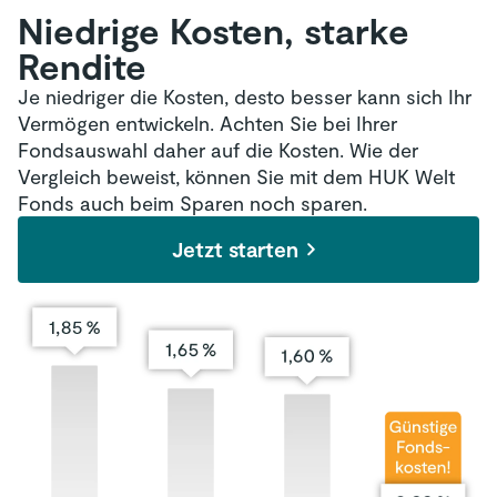
HUK Welt Fonds
Prozentpunkte mehr
.
umweltbezogene Aspekte ablegen (müssen).
Niedrige Kosten, starke
HUK Welt Fonds Nachhaltigkeit
Nachhaltige Investments
und die
Aussicht
Rendite
auf hohe Renditen
müssen sich also nicht
länger ausschließen.
Je niedriger die Kosten, desto besser kann sich Ihr
Vermögen entwickeln. Achten Sie bei Ihrer
Fondsauswahl daher auf die Kosten. Wie der
Vergleich beweist, können Sie mit dem HUK Welt
Fonds auch beim Sparen noch sparen.
Jetzt starten