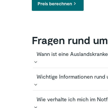
Preis berechnen
Fragen rund um
Wann ist eine Auslandskranke
Eine Auslandsreisekrankenversiche
Wichtige Informationen rund
abzusichern. Vor allem in fremde
finanzielle Belastung darstellen 
diesen Kosten geschützt und könn
Kann ich für aktuelle und künfti
Eine solche Versicherung bietet 
Wie verhalte ich mich im Notf
Ja, Sie können Ihren Versicherun
Medikamentenversorgung sowie de
Bitte beachten Sie: