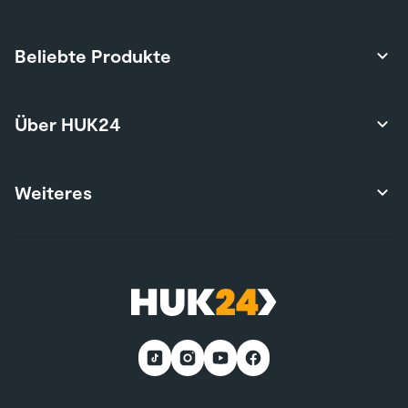
Beliebte Produkte
Produktübersicht
Über HUK24
Autoversicherung
Privathaftpflichtversicherung
Über uns
Weiteres
Hausratversicherung
Karriere
Risikolebensversicherung
Presse
Wohngebäudeversicherung
Kontakt
Nutzungsbedingungen
E-Bike-Versicherung
Services
Nachhaltigkeit
Wohnmobilversicherung
*Teilnahmebedingungen
Kunden werben Kunden