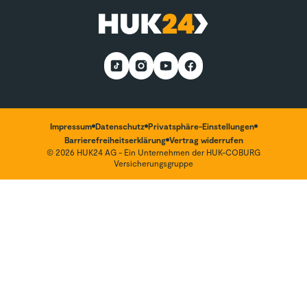
E-Bike-Versicherung
Services
Nachhaltigkeit
Wohnmobilversicherung
*Teilnahmebedingungen
Kunden werben Kunden
Impressum
Datenschutz
Privatsphäre-Einstellungen
Barrierefreiheitserklärung
Vertrag widerrufen
© 2026 HUK24 AG - Ein Unternehmen der HUK-COBURG
Versicherungsgruppe