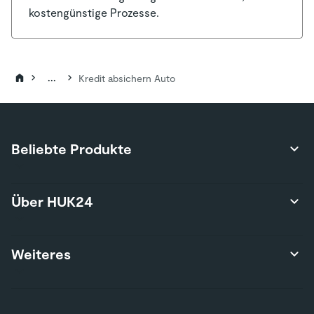
kostengünstige Prozesse.
...
Kredit absichern Auto
Beliebte Produkte
Produktübersicht
Über HUK24
Autoversicherung
Privathaftpflichtversicherung
Über uns
Weiteres
Hausratversicherung
Karriere
Risikolebensversicherung
Presse
Wohngebäudeversicherung
Kontakt
Nutzungsbedingungen