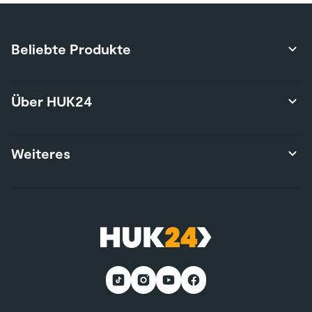
Beliebte Produkte
Produktübersicht
Über HUK24
Autoversicherung
Privathaftpflichtversicherung
Über uns
Weiteres
Hausratversicherung
Karriere
Risikolebensversicherung
Presse
Wohngebäudeversicherung
Kontakt
Nutzungsbedingungen
E-Bike-Versicherung
Services
Nachhaltigkeit
Wohnmobilversicherung
*Teilnahmebedingungen
Kunden werben Kunden