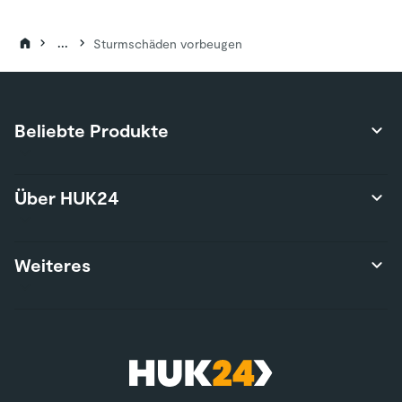
...
Sturmschäden vorbeugen
Beliebte Produkte
Produktübersicht
Über HUK24
Autoversicherung
Privathaftpflichtversicherung
Über uns
Weiteres
Hausratversicherung
Karriere
Risikolebensversicherung
Presse
Wohngebäudeversicherung
Kontakt
Nutzungsbedingungen
E-Bike-Versicherung
Services
Nachhaltigkeit
Wohnmobilversicherung
*Teilnahmebedingungen