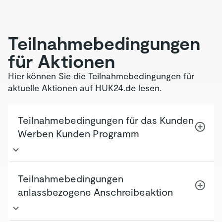
Teilnahmebedingungen
für Aktionen
Hier können Sie die Teilnahmebedingungen für
aktuelle Aktionen auf HUK24.de lesen.
Teilnahmebedingungen für das Kunden
Werben Kunden Programm
Mit der Teilnahme am „Kunden werben"-
Teilnahmebedingungen
Programm erkennen Sie die folgenden
anlassbezogene Anschreibeaktion
Teilnahmebedingungen an:
Wer kann werben?