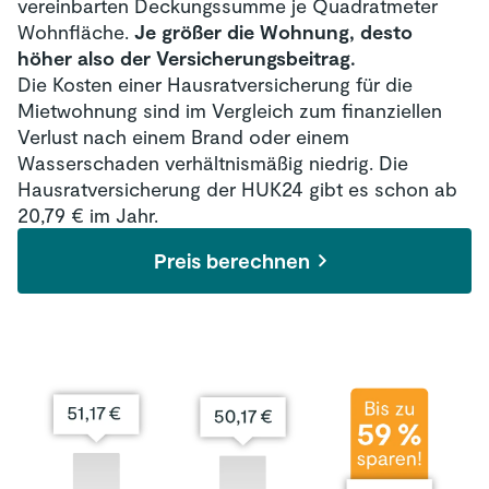
vereinbarten Deckungssumme je Quadratmeter
Berufliche Tätigkeit: im öffentlichen Dienst
Wohnfläche.
Je größer die Wohnung, desto
Versicherungssumme: gemäß Vorschlag
höher also der Versicherungsbeitrag.
Selbstbeteiligung: keine
Die Kosten einer Hausratversicherung für die
Laufzeit: 1 Jahr
Mietwohnung sind im Vergleich zum finanziellen
Beitragszahlung: jährlich
Verlust nach einem Brand oder einem
Verzicht auf Einrede der groben Fahrlässigkeit
Wasserschaden verhältnismäßig niedrig. Die
Hausratversicherung der HUK24 gibt es schon ab
Keine Vorschäden
20,79 € im Jahr.
Folgende Tarife wurden miteinander verglichen:
HUK24 Classic
Preis berechnen
Allianz Smart
Ergo Smart
Quelle Preisvergleich: Internetseite der jeweiligen
Anbieter - die Beiträge wurden berechnet und
dokumentiert am 16.05.2024. Die Tarife können sich
in weiteren einzelnen Merkmalen unterscheiden.