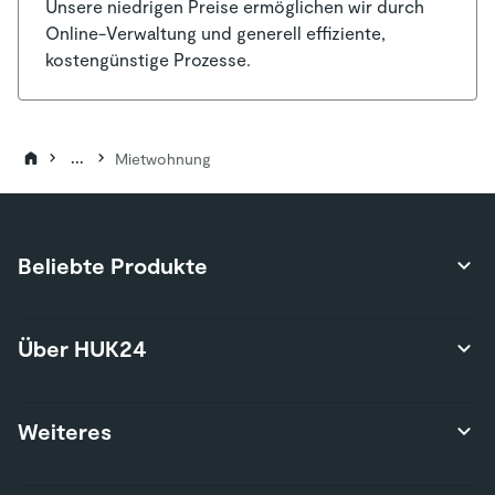
Unsere niedrigen Preise ermöglichen wir durch
Online-Verwaltung und generell effiziente,
kostengünstige Prozesse.
...
Mietwohnung
Beliebte Produkte
Produktübersicht
Über HUK24
Autoversicherung
Privathaftpflichtversicherung
Über uns
Weiteres
Hausratversicherung
Karriere
Risikolebensversicherung
Presse