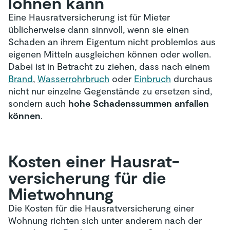
lohnen kann
Eine Hausratversicherung ist für Mieter
üblicherweise dann sinnvoll, wenn sie einen
Schaden an ihrem Eigentum nicht problemlos aus
eigenen Mitteln ausgleichen können oder wollen.
Dabei ist in Betracht zu ziehen, dass nach einem
Brand
,
Wasserrohrbruch
oder
Einbruch
durchaus
nicht nur einzelne Gegenstände zu ersetzen sind,
So haben wir verglichen:
sondern auch
hohe Schadenssummen anfallen
können
.
Mögliche Beitragsersparnis im
Wettbewerbsvergleich der HUK24 mit ausgewählten
Anbietern im folgenden Beispielfall:
Kosten einer Hausrat­
Adresse: Alte Mainbrücke 2, 97070 Würzburg
versicherung für die
Wohnfläche: 50 Quadratmeter
Mietwohnung
Haustyp: ständig bewohnte Wohnung
im Mehrfamilienhaus (erstes Obergeschoss)
Die Kosten für die Hausratversicherung einer
Alter des Versicherungsnehmers: über 36 Jahre
Wohnung richten sich unter anderem nach der