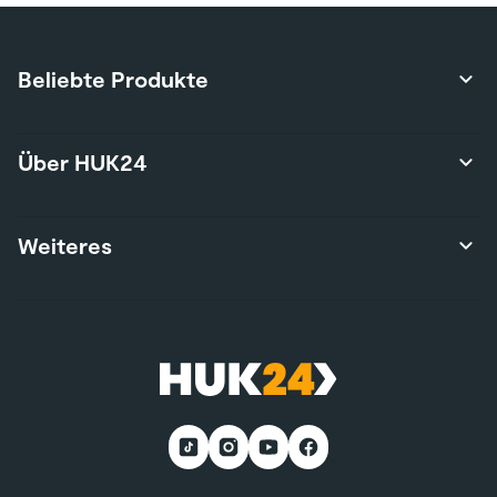
Beliebte Produkte
Produktübersicht
Über HUK24
Autoversicherung
Privathaftpflichtversicherung
Über uns
Weiteres
Hausratversicherung
Karriere
Risikolebensversicherung
Presse
Wohngebäudeversicherung
Kontakt
Nutzungsbedingungen
E-Bike-Versicherung
Services
Nachhaltigkeit
Wohnmobilversicherung
*Teilnahmebedingungen
Kunden werben Kunden