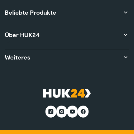
Beliebte Produkte
Produktübersicht
Über HUK24
Autoversicherung
Privathaftpflichtversicherung
Über uns
Weiteres
Hausratversicherung
Karriere
Risikolebensversicherung
Presse
Wohngebäudeversicherung
Kontakt
Nutzungsbedingungen
E-Bike-Versicherung
Services
Nachhaltigkeit
Wohnmobilversicherung
*Teilnahmebedingungen
Kunden werben Kunden