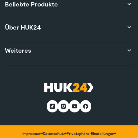
Beliebte Produkte
Produktübersicht
Über HUK24
Autoversicherung
Privathaftpflichtversicherung
Über uns
Weiteres
Hausratversicherung
Karriere
Risikolebensversicherung
Presse
Wohngebäudeversicherung
Kontakt
Nutzungsbedingungen
E-Bike-Versicherung
Services
Nachhaltigkeit
Wohnmobilversicherung
*Teilnahmebedingungen
Kunden werben Kunden
Impressum
Datenschutz
Privatsphäre-Einstellungen