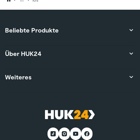
Beliebte Produkte
Produktübersicht
Über HUK24
Autoversicherung
Privathaftpflichtversicherung
Über uns
Weiteres
Hausratversicherung
Karriere
Risikolebensversicherung
Presse
Wohngebäudeversicherung
Kontakt
Nutzungsbedingungen
E-Bike-Versicherung
Services
Nachhaltigkeit
Wohnmobilversicherung
*Teilnahmebedingungen
Kunden werben Kunden