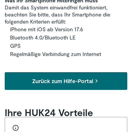
Was Ihr Smartphone mitbringen muss
Einstellungen > Batterie > Batteriezustand >
Damit das System einwandfrei funktioniert,
„Höchstleistungsfähigkeit“ wird angezeigt
beachten Sie bitte, dass Ihr Smartphone die
Hinweis: Achten Sie darauf, ob hier
folgenden Kriterien erfüllt:
Einschränkungen vorliegen, die Sie
iPhone mit iOS ab Version 17.6
„deaktivieren“ können.
Bluetooth 4.0/Bluetooth LE
Einstellungen > App Store > „Unbenutzte
GPS
Apps auslagern“ deaktivieren
Regelmäßige Verbindung zum Internet
Hinweis: Wenn Sie „Unbenutzte Apps
auslagern“ nicht deaktivieren möchten,
stellen Sie bitte sicher, dass Sie die App
„Mein Auto“ regelmäßig öffnen. Denn: Wenn
Zurück zum Hilfe-Portal
die App „ausgelagert“ wird, kann die
Fahrtaufzeichnung nicht sichergestellt
werden.
Ihre HUK24 Vorteile