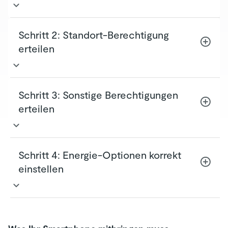
Einstellungen > HUK Mein Auto > Bluetooth
Schritt 2: Standort-Berechtigung
aktivieren
erteilen
Einstellungen > Bluetooth aktivieren
Einstellungen > HUK Mein Auto > Standort
Schritt 3: Sonstige Berechtigungen
auf „immer“ stellen
erteilen
Falls vorhanden: Einstellungen > HUK Mein
Auto > „Genauer Standort“ aktivieren
Einstellungen > HUK Mein Auto >
Schritt 4: Energie-Optionen korrekt
Hintergrundaktualisierung aktivieren
einstellen
Einstellungen > Batterie > Stromsparmodus
deaktivieren