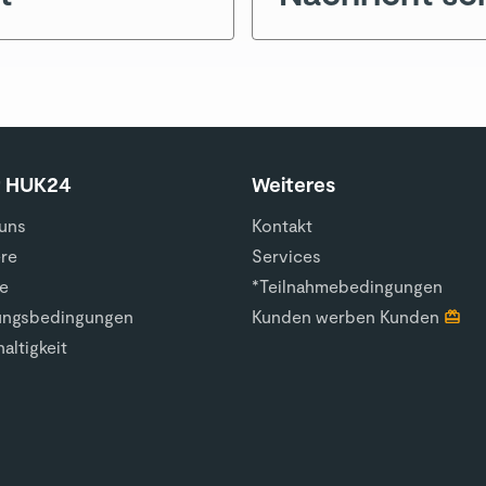
r HUK24
Weiteres
uns
Kontakt
ere
Services
e
*Teilnahmebedingungen
ungsbedingungen
Kunden werben Kunden
altigkeit