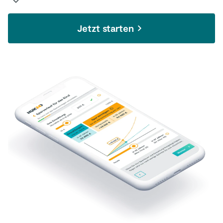
Mit Premium Sparen 24 Kids können Sie
Jetzt starten
genauso
digital
und
flexibel
investieren wie bei
Banken oder Brokern. Gleichzeitig profitieren
Sie von
zahlreichen Vorteilen
, die Ihnen ein
Fondssparplan nicht bieten kann:
Gemanagter Fonds mit Kosten auf ETF-
Niveau:
Aufgrund unseres hauseigenen
Fondsmanagements sparen Sie mit den
HUK Welt Fonds so günstig wie mit einem
ETF und auf Wunsch auch besonders
nachhaltig. Darüber hinaus können unsere
Kapitalanlageexperten auch kurzfristig auf
Entwicklungen am Kapitalmarkt reagieren.
Fondsanlage kosten- und steuerfrei
umschichten:
Bei einer Bank werden bei
jeder Umschichtung Ihres Fondsguthabens
25 % Abgeltungssteuer auf die Erträge