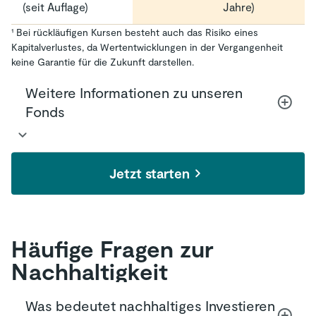
(seit Auflage)
Jahre)
¹ Bei rückläufigen Kursen besteht auch das Risiko eines
Kapitalverlustes, da Wertentwicklungen in der Vergangenheit
keine Garantie für die Zukunft darstellen.
Weitere Informationen zu unseren
Fonds
Unsere Kapitalanlageexperten verfolgen bei
Jetzt starten
beiden Fonds grundsätzlich die gleiche
Strategie. Sie orientieren sich an
Referenzindizes, die die größten Unternehmen
aus
Industrienationen
(z.B. USA, Deutschland,
Häufige Fragen zur
Japan) und
aufstrebenden Märkten
(z.B.
Nachhaltigkeit
China, Indien, Brasilien) abbilden.
Der Anlagefokus des
HUK Welt Fonds
liegt
mit mehr als 8.000 Einzelpositionen auf einer
Was bedeutet nachhaltiges Investieren