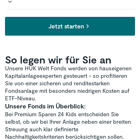
nicht nur der Umzug an sich, oft muss die
finanziell unter die Arme greifen können.
erste Wohnung auch grundlegend neu
Einfach abschalten und die Welt erkunden –
eingerichtet werden. Darüber hinaus können
gerade nach Abschluss einer Ausbildung oder
Sie mit dem angesparten Vermögen auch für
Jetzt starten
eines Studiums sehnen sich junge Menschen
einen längeren Zeitraum bei den
oftmals nach einer sinnvoll genutzten Auszeit.
Mietausgaben unterstützen.
Dieser Wunsch bleibt allerdings unerreichbar,
wenn die finanziellen Mittel dazu fehlen. Mit
So legen wir für Sie an
dem angesparten Vermögen können Sie Ihren
Unsere HUK Welt Fonds werden von hauseigenen
Liebsten eine längere Reise ermöglichen, ohne
Kapitalanlageexperten gesteuert - so profitieren
dass dabei zu sehr auf das Budget geachtet
Sie von einer sicheren und renditestarken
werden muss.
Fondsanlage mit besonders niedrigen Kosten auf
ETF-Niveau.
Unsere Fonds im Überblick:
Bei Premium Sparen 24 Kids entscheiden Sie
selbst, ob wir bei Ihrer Anlage neben einer breiten
Streuung auch klar definierte
Nachhaltigkeitskriterien berücksichtigen sollen.