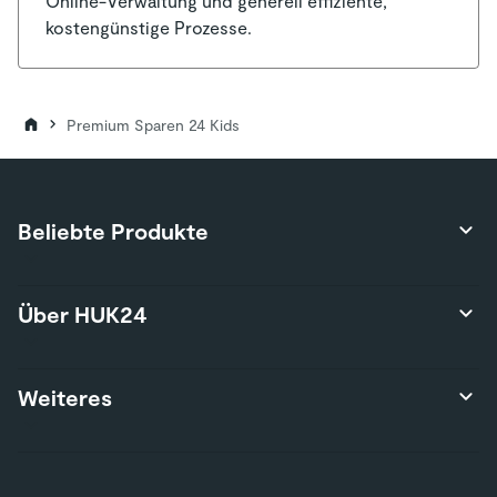
Online-Verwaltung und generell effiziente,
kostengünstige Prozesse.
Premium Sparen 24 Kids
Beliebte Produkte
Produktübersicht
Über HUK24
Autoversicherung
Privathaftpflichtversicherung
Über uns
Weiteres
Hausratversicherung
Karriere
Risikolebensversicherung
Presse
Wohngebäudeversicherung
Kontakt
Nutzungsbedingungen
E-Bike-Versicherung