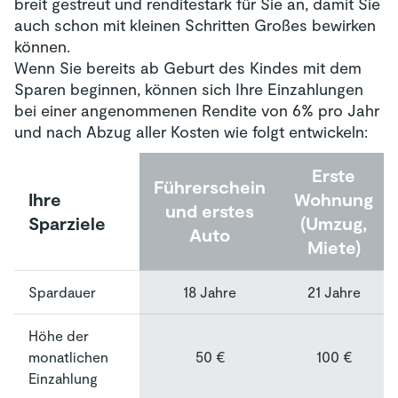
breit gestreut und renditestark für Sie an, damit Sie
Alter auch das Alter des Kindes, für das Sie
auch schon mit kleinen Schritten Großes bewirken
sparen möchten und eine Angabe zur
können.
voraussichtlichen Spardauer.
Wenn Sie bereits ab Geburt des Kindes mit dem
Ihr Alter ist entscheidend, da Sie unser
Sparen beginnen, können sich Ihre Einzahlungen
Vertragspartner sind und damit vorgeben, wie
bei einer angenommenen Rendite von 6% pro Jahr
lange Sie für das Kind sparen möchten. Mit
und nach Abzug aller Kosten wie folgt entwickeln:
Premium Sparen 24 Kids
können Sie bis zu
einem Alter von 90 Jahren Vermögen für ein
Erste
Führerschein
Kind aufbauen. Das Alter des Kindes ist für
Ihre
Wohnung
uns wichtig, um festzulegen, wie lange Sie
und erstes
Sparziele
(Umzug,
mindestens sparen sollten. Dabei orientieren
Auto
Miete)
wir uns am 18. Geburtstag des Kindes. Ab
diesem Zeitpunkt kann das Kind den Vertrag
Spardauer
18 Jahre
21 Jahre
mit Ihrer Zustimmung übernehmen und selbst
weitersparen.
Höhe der
monatlichen
50 €
100 €
Einzahlung