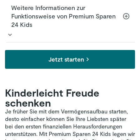
Weitere Informationen zur
Funktionsweise von Premium Sparen
24 Kids
Premium Sparen 24 Kids
ist eine Variante von
Premium Sparen 24
, unserer flexiblen
Jetzt starten
fondsgebundenen Rentenversicherung. Sie
profitieren gleichermaßen von der gewohnt
günstigen Kostenstruktur der HUK24, einer
sicheren und renditestarken Fondsanlage
Kinderleicht Freude
sowie einer digitalen Vertragsverwaltung, mit
schenken
der Sie jederzeit auf Ihr Guthaben zugreifen
können.
Je früher Sie mit dem Vermögensaufbau starten,
Im Vergleich zu Premium Sparen 24 können
desto einfacher können Sie Ihre Liebsten später
Sie mit Premium Sparen 24 Kids jetzt aber
bei den ersten finanziellen Herausforderungen
noch gezielter für die Zukunft eines Kindes
unterstützen. Mit Premium Sparen 24 Kids legen wir
vorsorgen
. Dafür benötigen wir neben Ihrem