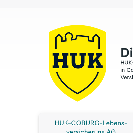
Di
HUK-
in C
Vers
HUK-COBURG-Lebens­
versicherung AG