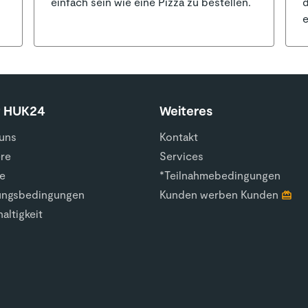
einfach sein wie eine Pizza zu bestellen.
d
e
r HUK24
Weiteres
uns
Kontakt
ere
Services
e
*Teilnahmebedingungen
ungsbedingungen
Kunden werben Kunden
altigkeit