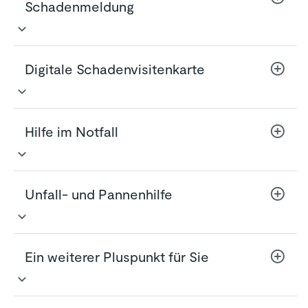
Schadenmeldung
So einfach wie nie zuvor
– Erkennt der
Digitale Schadenvisitenkarte
Sensor einen möglichen Verkehrsunfall,
melden wir uns bei Ihnen mit einer
Pushnachricht auf Ihrem Smartphone. Diese
Sie haben die Informationen zu Ihrem
führt Sie direkt zur digitalen Schadenmeldung
Hilfe im Notfall
Schaden immer griffbereit in der App und
– bequem über die App.
können Ihre digitale Schadenvisitenkarte ganz
Schneller Draht zu uns
– Sie erhalten
einfach per WhatsApp, SMS oder E-Mail mit
unverzüglich Ihre digitale Schadenvisitenkarte
Deuten die Aufzeichnungen des Telematik-
den Unfallbeteiligten teilen.
inklusive Schadennummer und personalisierter
Unfall- und Pannenhilfe
Sensors auf einen Verkehrsunfall hin, bei dem
Rufnummer zum Schadenservice der HUK-
Rettungskräfte erforderlich sein könnten,
COBURG. Ihrem Ansprechpartner liegen dann
meldet sich unser Unfallmelde-Dienstleister
die wichtigsten Daten zur Klärung der weiteren
Melden Sie per App zum Beispiel einen Unfall
persönlich bei Ihnen. Benötigen Sie Hilfe?
Ein weiterer Pluspunkt für Sie
Schritte bereits vor.
oder eine Panne, dann sendet uns die App
Dann werden die Rettungskräfte direkt zum
Schnelle Kontaktaufnahme
– Kontaktieren
Ihre Standortdaten. So können wir Sie vor Ort
Unfallort geschickt.
Sie uns am besten unmittelbar nach dem
leichter unterstützen und Ihnen beispielsweise
Der Schadenservice unterstützt Sie bei einem
Unfallereignis und der Schadenmitteilung via