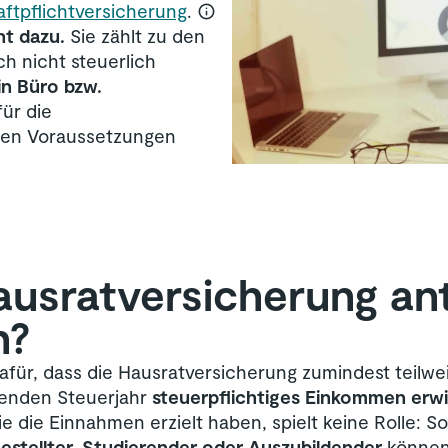
aftpflichtversicherung
.
ht dazu.
Sie zählt zu den
h nicht steuerlich
in Büro bzw.
für die
ten Voraussetzungen
usrat­versicherung ant
n?
für, dass die Hausratversicherung zumindest teilwei
henden Steuerjahr
steuerpflichtiges Einkommen erw
e die Einnahmen erzielt haben, spielt keine Rolle: 
estellter, Studierender oder Auszubildender
können 