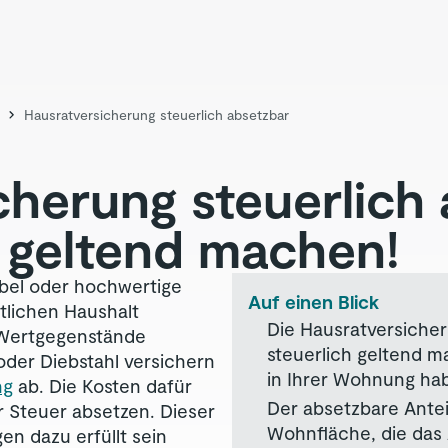
Hausratversicherung steuerlich absetzbar
cherung steuerlich
e geltend machen!
bel oder hochwertige
Auf einen Blick
tlichen Haushalt
Die Hausratversicheru
Wertgegenstände
steuerlich geltend ma
der Diebstahl versichern
in Ihrer Wohnung ha
ng
ab. Die Kosten dafür
Der absetzbare Anteil
 Steuer absetzen. Dieser
Wohnfläche, die das
en dazu erfüllt sein