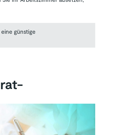
 eine günstige
rat­