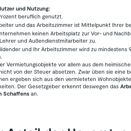
utzer und Nutzung:
Mehr Informationen, wie die Privathaftpflichtversicherung
ozent beruflich genutzt.
steuerlich absetzbar ist, finden Sie
hier
.
eiter und das Arbeitszimmer ist Mittelpunkt Ihrer be
nternehmen keinen Arbeitsplatz zur Vor- und Nachber
 Lehrer und Außendienstmitarbeiter zu.
bildender und Ihr Arbeitszimmer wird zu mindestens
.
rer Vermietungsobjekte vor allem aus dem heimisch
icht von der Steuer absetzen. Zwar üben sie eine be
men ergeben sich aus den vermieteten Wohnobjekten
gkeiten. Der Gesetzgeber erkennt deswegen das
Arbe
en Schaffens
an.