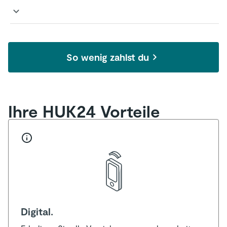
Privathaftpflichtversicherung -
Versicherungsbedingungen
So wenig zahlst du
Privathaftpflichtversicherung -
Informationsblatt zu
Versicherungsprodukten
Ihre HUK24 Vorteile
Digital.