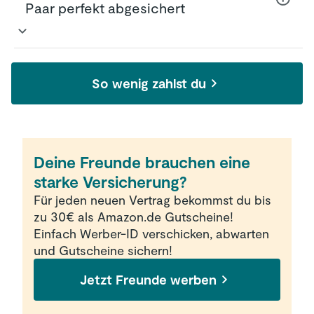
Paar perfekt abgesichert
oder beim Surfboard-Tragen jemanden
verletzt - kein Problem mit der
Privathaftpflicht.
Bei der Privathaftpflicht kannst du dich
zusammen mit deinem Partner versichern -
So wenig zahlst du
und richtig Geld sparen. Die gemeinsame
Familienhaftpflicht kannst du immer mit dem
älteren der beiden Veträge neu aufsetzen.
Deine Freunde brauchen eine
starke Versicherung?
Für jeden neuen Vertrag bekommst du bis
zu 30€ als Amazon.de Gutscheine!
Einfach Werber-ID verschicken, abwarten
und Gutscheine sichern!
Jetzt Freunde werben