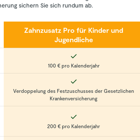
herung sichern Sie sich rundum ab.
essionelle Zahnreinigung,
icht bezahlt. Manche
Zuschuss, auf den man aber
Zahnzusatz Pro für Kinder und
 Zur Zahnprophylaxe zählen
 – je
Jugendliche
rothesenreinigung oder
100 € pro Kalenderjahr
Verdoppelung des Festzuschusses der Gesetzlichen
Krankenversicherung
200 € pro Kalenderjahr