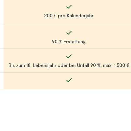
200 € pro Kalenderjahr
stattet
üllung.
90 % Erstattung
Bis zum 18. Lebensjahr oder bei Unfall 90 %, max. 1.500 €
Teilnahmebedingungen
Gutscheinaktion
Im Zeitraum vom 01.08. 00:01 Uhr bis 09.08.2026 23:59 Uhr
erhalten Sie bei einem Antrag über den Abschluss einer
Zahnzusatzversicherung auf www.huk24.de einen Amazon.de
Zahnzusatzversicherung
Gutschein in Höhe von 15€. Der Versand des Gutscheines
erfolgt 3 Monate nach dem im Versicherungsschein
Die Zahnzusatzversicherung ist ein Produkt der HUK-
ausgewiesenen Vertragsbeginn per E-Mail an die im