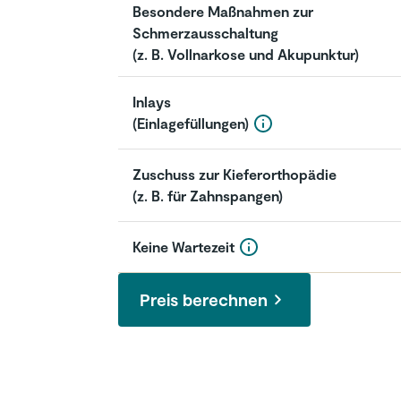
Besondere Maßnahmen zur
Schmerzausschaltung
Ein Inlay ist eine hochwertige Zahnfüllung, die im
(z. B. Vollnarkose und Akupunktur)
zahntechnischen Labor hergestellt wird. Die GKV er
nur einen geringen Anteil in Höhe einer einfachen F
Inlays
(Einlagefüllungen)
Keine Wartezeit
Zuschuss zur Kieferorthopädie
Es gibt keine Wartezeit für die Leistungen Ihrer
(z. B. für Zahnspangen)
Zahnzusatzversicherung.
Keine Wartezeit
Preis berechnen