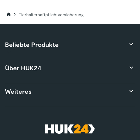
Tierhalterhaftpflichtversicherung
Beliebte Produkte
Produktübersicht
Über HUK24
Autoversicherung
Privathaftpflichtversicherung
Über uns
Weiteres
Hausratversicherung
Karriere
Risikolebensversicherung
Presse
Wohngebäudeversicherung
Kontakt
Nutzungsbedingungen
E-Bike-Versicherung
Services
Nachhaltigkeit
Wohnmobilversicherung
*Teilnahmebedingungen
Kunden werben Kunden