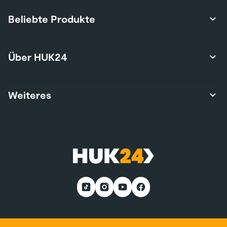
Beliebte Produkte
Produktübersicht
Über HUK24
Autoversicherung
Privathaftpflichtversicherung
Über uns
Weiteres
Hausratversicherung
Karriere
Risikolebensversicherung
Presse
Wohngebäudeversicherung
Kontakt
Nutzungsbedingungen
E-Bike-Versicherung
Services
Nachhaltigkeit
Wohnmobilversicherung
*Teilnahmebedingungen
Kunden werben Kunden