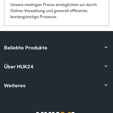
Unsere niedrigen Preise ermöglichen wir durch
Online-Verwaltung und generell effiziente,
kostengünstige Prozesse.
Beliebte Produkte
Produktübersicht
Über HUK24
Autoversicherung
Privathaftpflichtversicherung
Über uns
Weiteres
Hausratversicherung
Karriere
Risikolebensversicherung
Presse
Wohngebäudeversicherung
Kontakt
Nutzungsbedingungen
E-Bike-Versicherung
Services
Nachhaltigkeit